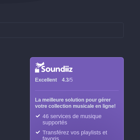
Excellent
4.3
/5
La meilleure solution pour gérer
votre collection musicale en ligne!
46 services de musique
supportés
Transférez vos playlists et
favoris