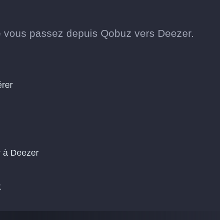
e vous passez depuis Qobuz vers Deezer.
érer
r à Deezer
t