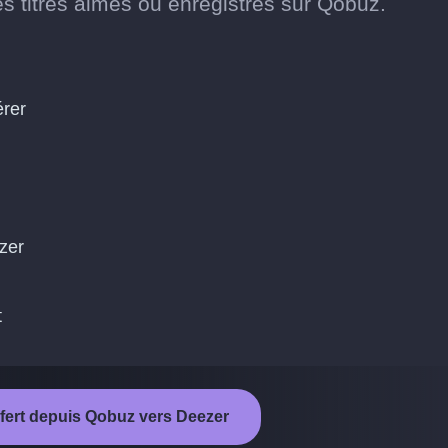
s titres aimés ou enregistrés sur Qobuz.
érer
ezer
t
sfert depuis Qobuz vers Deezer