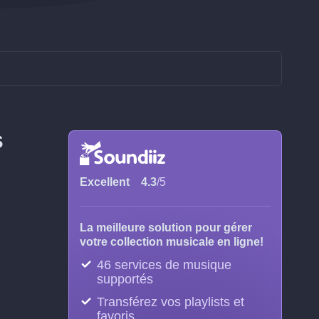
s
Excellent
4.3
/5
La meilleure solution pour gérer
votre collection musicale en ligne!
46 services de musique
supportés
Transférez vos playlists et
favoris