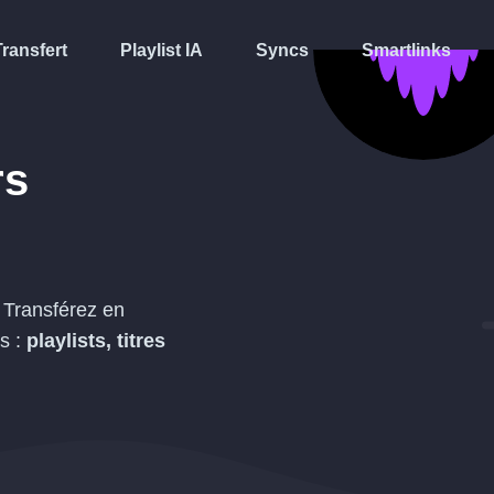
Transfert
Playlist IA
Syncs
Smartlinks
rs
. Transférez en
s :
playlists, titres