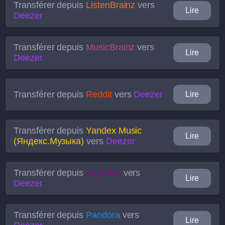
Transférer depuis
ListenBrainz
vers
Lire
Deezer
Transférer depuis
MusicBrainz
vers
Lire
Deezer
Transférer depuis
Reddit
vers
Deezer
Lire
Transférer depuis
Yandex Music
Lire
(Яндекс.Музыка)
vers
Deezer
Transférer depuis
Anghami
vers
Lire
Deezer
Transférer depuis
Pandora
vers
Lire