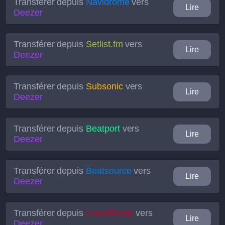
Transférer depuis
Navidrome
vers
Lire
Deezer
Transférer depuis
Setlist.fm
vers
Lire
Deezer
Transférer depuis
Subsonic
vers
Lire
Deezer
Transférer depuis
Beatport
vers
Lire
Deezer
Transférer depuis
Beatsource
vers
Lire
Deezer
Transférer depuis
iHeartRadio
vers
Lire
Deezer