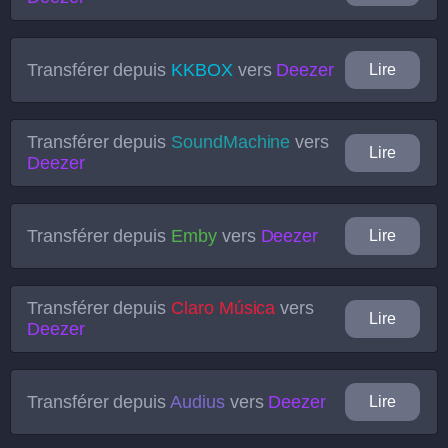
Transférer depuis
KKBOX
vers
Deezer
Lire
Transférer depuis
SoundMachine
vers
Lire
Deezer
Transférer depuis
Emby
vers
Deezer
Lire
Transférer depuis
Claro Música
vers
Lire
Deezer
Transférer depuis
Audius
vers
Deezer
Lire