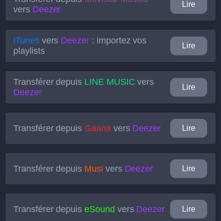
Lire
vers
Deezer
iTunes
vers
Deezer
: importez vos
Lire
playlists
Transférer depuis
LINE MUSIC
vers
Lire
Deezer
Transférer depuis
Gaana
vers
Deezer
Lire
Transférer depuis
Musi
vers
Deezer
Lire
Transférer depuis
eSound
vers
Deezer
Lire