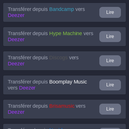
Transférer depuis
Bandcamp
vers
Lire
Deezer
Transférer depuis
Hype Machine
vers
Lire
Deezer
Transférer depuis
Discogs
vers
Lire
Deezer
Transférer depuis
Boomplay Music
Lire
vers
Deezer
Transférer depuis
Brisamusic
vers
Lire
Deezer