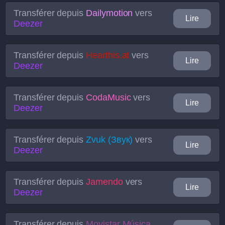
Transférer depuis
Dailymotion
vers
Lire
Deezer
Transférer depuis
Hearthis.at
vers
Lire
Deezer
Transférer depuis
CodaMusic
vers
Lire
Deezer
Transférer depuis
Zvuk (Звук)
vers
Lire
Deezer
Transférer depuis
Jamendo
vers
Lire
Deezer
Transférer depuis
Movistar Música