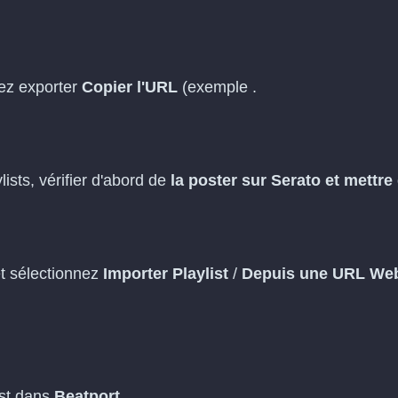
tez exporter
Copier l'URL
(exemple .
)
ists, vérifier d'abord de
la poster sur Serato et mettre
t sélectionnez
Importer Playlist
/
Depuis une URL We
ist dans
Beatport