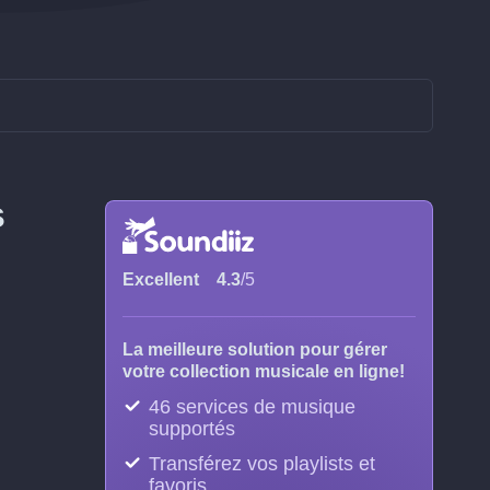
s
Excellent
4.3
/5
La meilleure solution pour gérer
votre collection musicale en ligne!
46 services de musique
supportés
Transférez vos playlists et
favoris