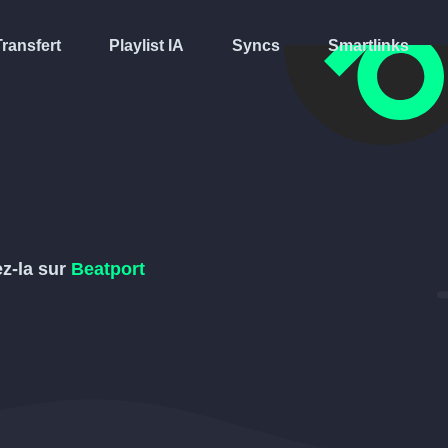
Transfert
Playlist IA
Syncs
Smartlinks
ez-la sur
Beatport