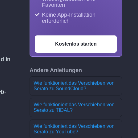
Favoriten
Keine App-Installation
erforderlich
Kostenlos starten
nd in
Andere Anleitungen
Wie funktioniert das Verschieben von
Serato zu SoundCloud?
b-
Wie funktioniert das Verschieben von
Serato zu TIDAL?
Wie funktioniert das Verschieben von
Serato zu YouTube?