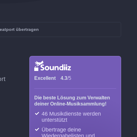
eatport übertragen
rt
Excellent
4.3
/5
Die beste Lösung zum Verwalten
deiner Online-Musiksammlung!
46 Musikdienste werden
unterstützt
Übertrage deine
Wiedergabelisten und