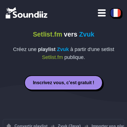
Setlist.fm
vers
Zvuk
Créez une
playlist
Zvuk
à partir d'une setlist
Setlist.fm
publique.
Inscrivez vous, c'est gratuit !
Convertir playlist
Zvuk (Звук)
Importer vos playl