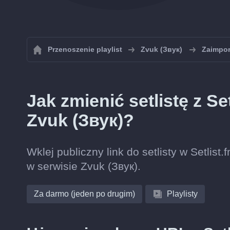
Przenoszenie playlist
Zvuk (Звук)
Zaimpor
Jak zmienić setlistę z Se
Zvuk (Звук)?
Wklej publiczny link do setlisty w Setlist
w serwisie Zvuk (Звук).
Za darmo (jeden po drugim)
Playlisty