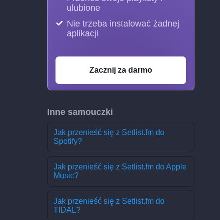
ulubione
Nie trzeba instalować żadnej
aplikacji
Zacznij za darmo
Inne samouczki
Jak przenieść się z Setlist.fm do
Spotify?
Jak przenieść się z Setlist.fm do Apple
Music?
Jak przenieść się z Setlist.fm do
TIDAL?