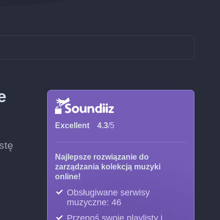
e
Excellent
4.3
/5
stę
Najlepsze rozwiązanie do
zarządzania kolekcją muzyki
online!
Obsługiwane serwisy
muzyczne: 46
Przenoś swoje playlisty i