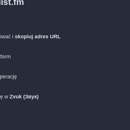
ist.fm
tować i
skopiuj adres URL
tform
operację
stę w
Zvuk (Звук)