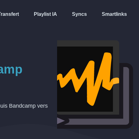
Transfert
Playlist IA
Syncs
Smartlinks
amp
epuis Bandcamp vers