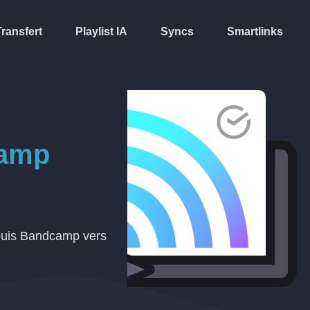
Transfert
Playlist IA
Syncs
Smartlinks
amp
epuis Bandcamp vers