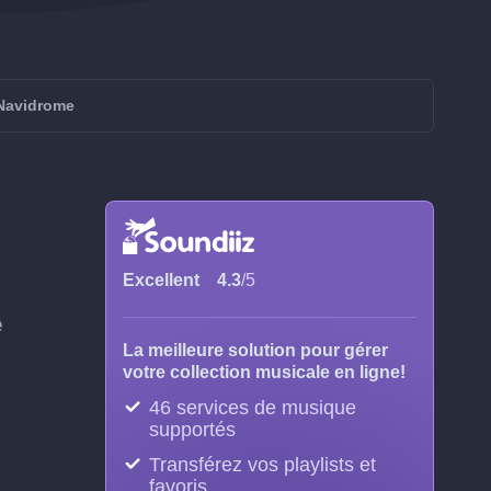
 Navidrome
Excellent
4.3
/5
e
La meilleure solution pour gérer
votre collection musicale en ligne!
46 services de musique
supportés
Transférez vos playlists et
favoris