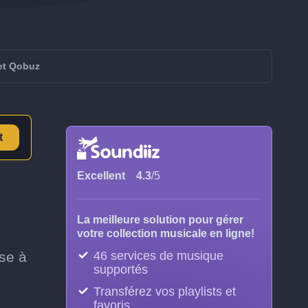
 et Qobuz
t
Excellent
4.3
/5
La meilleure solution pour gérer
votre collection musicale en ligne!
se à
46 services de musique
supportés
Transférez vos playlists et
favoris