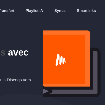
Transfert
Playlist IA
Syncs
Smartlinks
gs
avec
puis Discogs vers