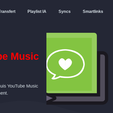
Transfert
Playlist IA
Syncs
Smartlinks
e Music
epuis YouTube Music
ent.