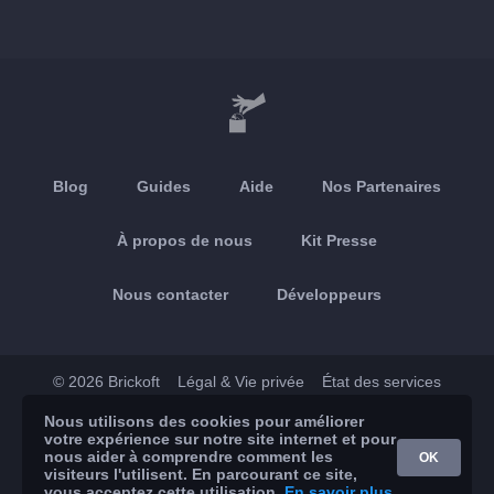
Blog
Guides
Aide
Nos Partenaires
À propos de nous
Kit Presse
Nous contacter
Développeurs
© 2026 Brickoft
Légal & Vie privée
État des services
Nous utilisons des cookies pour améliorer
App Store
Google Play
votre expérience sur notre site internet et pour
nous aider à comprendre comment les
OK
visiteurs l'utilisent. En parcourant ce site,
vous acceptez cette utilisation.
En savoir plus