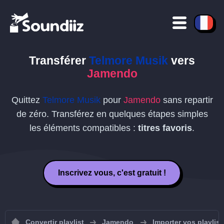
Transférer
Telmore Musik
vers
Jamendo
Quittez
Telmore Musik
pour
Jamendo
sans repartir
de zéro. Transférez en quelques étapes simples
les éléments compatibles :
titres favoris
.
Inscrivez vous, c'est gratuit !
Convertir playlist
Jamendo
Importer vos playlis