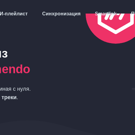
И-плейлист
Синхронизация
Smartlink
П
из
mendo
чиная с нуля.
 треки
.