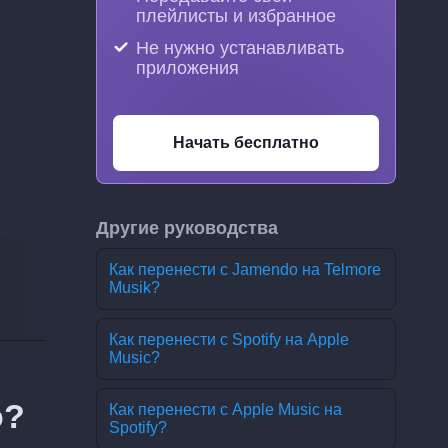
плейлисты и избранное
Не нужно устанавливать
приложения
Начать бесплатно
Другие руководства
Как перенести с Jamendo на Telmore
Musik?
Как перенести с Spotify на Apple
Music?
o?
Как перенести с Apple Music на
Spotify?