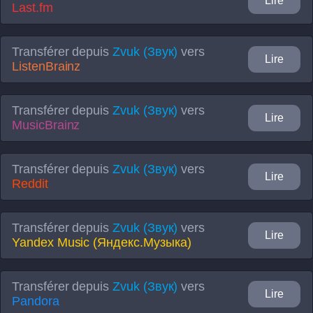
Lire
Last.fm
Transférer depuis
Zvuk (Звук)
vers
Lire
ListenBrainz
Transférer depuis
Zvuk (Звук)
vers
Lire
MusicBrainz
Transférer depuis
Zvuk (Звук)
vers
Lire
Reddit
Transférer depuis
Zvuk (Звук)
vers
Lire
Yandex Music (Яндекс.Музыка)
Transférer depuis
Zvuk (Звук)
vers
Lire
Pandora