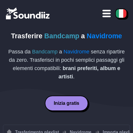
Trasferire
Bandcamp
a
Navidrome
Passa da
Bandcamp
a
Navidrome
senza ripartire
da zero. Trasferisci in pochi semplici passaggi gli
elementi compatibili:
brani preferiti, album e
artisti
.
Inizia gratis
Trasferimento playlist
Navidrome
Importa playli