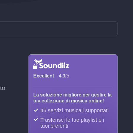
Excellent
4.3
/5
to
La soluzione migliore per gestire la
tua collezione di musica online!
46 servizi musicali supportati
Trasferisci le tue playlist e i
tuoi preferiti