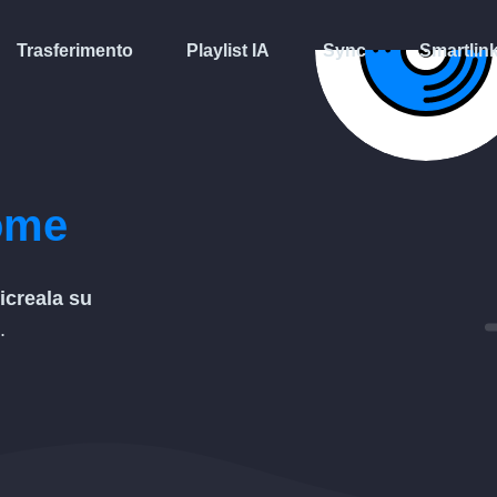
Trasferimento
Playlist IA
Sync
Smartlin
ome
ricreala su
.