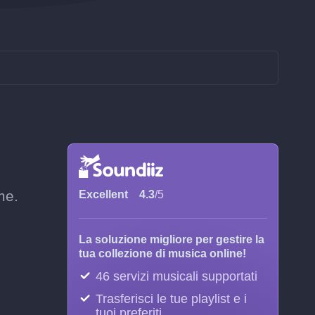
me.
Excellent
4.3
/5
La soluzione migliore per gestire la
tua collezione di musica online!
46 servizi musicali supportati
Trasferisci le tue playlist e i
tuoi preferiti