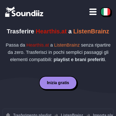
Trasferire
Hearthis.at
a
ListenBrainz
Passa da
Hearthis.at
a
ListenBrainz
senza ripartire
da zero. Trasferisci in pochi semplici passaggi gli
elementi compatibili:
playlist e brani preferiti
.
Inizia gratis
Trasferimento playlist
ListenBrainz
Importa playl