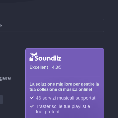
ck
Excellent
4.3
/5
ngere
La soluzione migliore per gestire la
tua collezione di musica online!
46 servizi musicali supportati
Trasferisci le tue playlist e i
tuoi preferiti