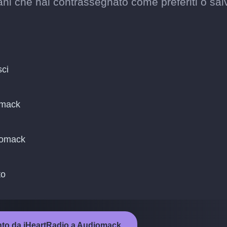
ani che hai contrassegnato come preferiti o sal
sci
omack
diomack
to
ento da iHeartRadio a Audiomack