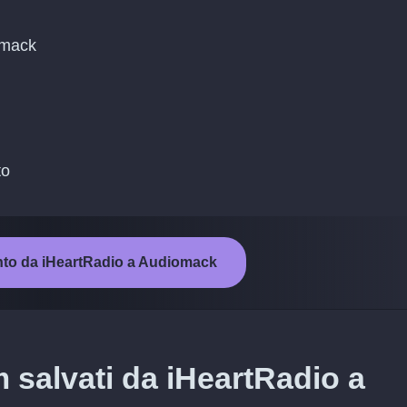
omack
to
ento da iHeartRadio a Audiomack
m salvati da iHeartRadio a