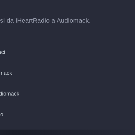
ssi da iHeartRadio a Audiomack.
sci
omack
udiomack
to