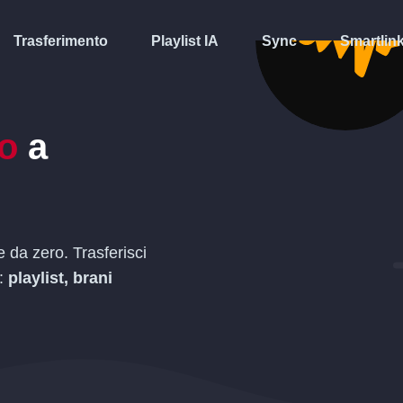
Trasferimento
Playlist IA
Sync
Smartlin
o
a
e da zero. Trasferisci
i:
playlist, brani