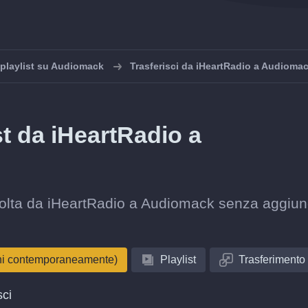
 playlist su Audiomack
Trasferisci da iHeartRadio a Audioma
st da iHeartRadio a
raccolta da iHeartRadio a Audiomack senza aggiu
oni contemporaneamente)
Playlist
Trasferimento
sci