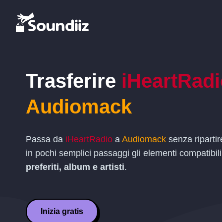
Trasferire
iHeartRadi
Audiomack
Passa da
iHeartRadio
a
Audiomack
senza ripartir
in pochi semplici passaggi gli elementi compatibil
preferiti, album e artisti
.
Inizia gratis