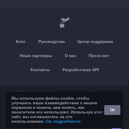
Блог
Руководства
Центр поддержки
Наши партнеры
О нас
Пресс-кит
Контакты
Разработчики API
© 2026 Brickoft
Конфиденциальность
Статус сервиса
Мы используем файлы cookie, чтобы
улучшить ваше взаимодействие с нашим
App Store
Google Play
сервисом и помочь нам понять, как
ОК
посетители его используют. Используя этот
сайт, вы соглашаетесь на это
использование.
См. подробности