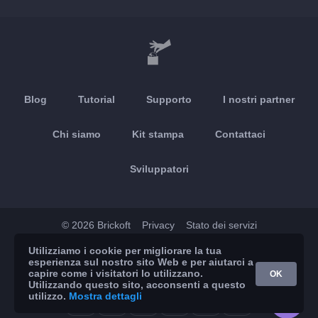
Blog
Tutorial
Supporto
I nostri partner
Chi siamo
Kit stampa
Contattaci
Sviluppatori
© 2026 Brickoft
Privacy
Stato dei servizi
Utilizziamo i cookie per migliorare la tua
App Store
Google Play
esperienza sul nostro sito Web e per aiutarci a
capire come i visitatori lo utilizzano.
OK
Utilizzando questo sito, acconsenti a questo
utilizzo.
Mostra dettagli