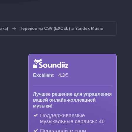
ыка)
Перенос из CSV (EXCEL) в Yandex Music
Excellent
4.3
/5
Лучшее решение для управления
вашей онлайн-коллекцией
музыки!
Поддерживаемые
музыкальные сервисы: 46
Передавайте свои