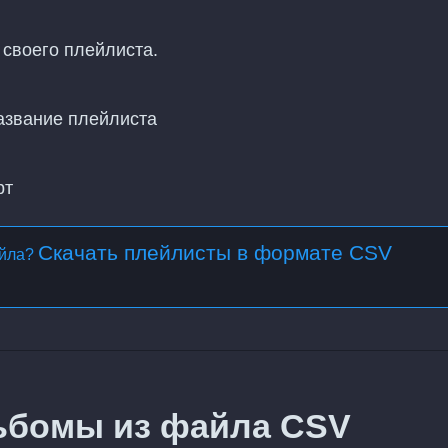
 своего плейлиста.
азвание плейлиста
рт
Скачать плейлисты в формате CSV
айла?
ьбомы из файла CSV