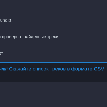
undiiz
 и проверьте найденные треки
рт
Скачайте список треков в формате CSV
айла?