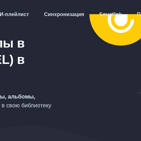
И-плейлист
Синхронизация
Smartlink
П
лы в
L)
в
ы, альбомы,
в свою библиотеку