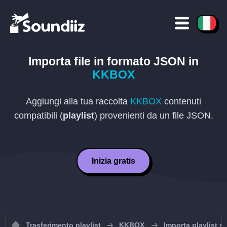
Importa file in formato
JSON
in
KKBOX
Aggiungi alla tua raccolta
KKBOX
contenuti
compatibili (
playlist
) provenienti da un file
JSON
.
Inizia gratis
Trasferimento playlist
KKBOX
Importa playlist 