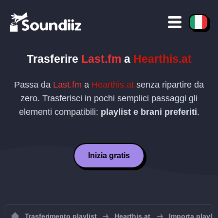
Trasferire
Last.fm
a
Hearthis.at
Passa da
Last.fm
a
Hearthis.at
senza ripartire da
zero. Trasferisci in pochi semplici passaggi gli
elementi compatibili:
playlist e brani preferiti
.
Inizia gratis
Trasferimento playlist
Hearthis.at
Importa playlis