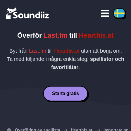
Överför
Last.fm
till
Hearthis.at
Byt från
Last.fm
till
Hearthis.at
utan att börja om.
Ta med följande i några enkla steg:
spellistor och
favoritlåtar
.
Starta gratis
Överföring av spellista
Hearthis.at
Importera spel