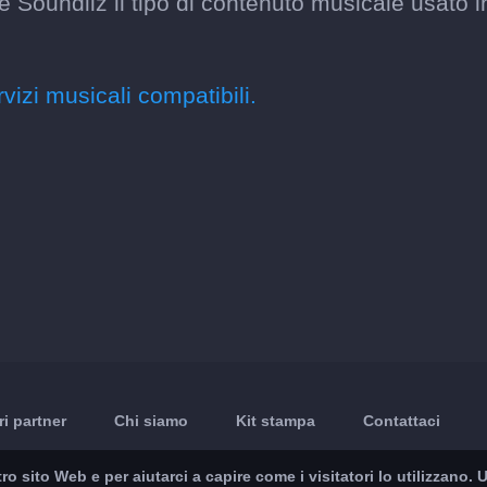
 Soundiiz il tipo di contenuto musicale usato i
rvizi musicali compatibili.
ri partner
Chi siamo
Kit stampa
Contattaci
ro sito Web e per aiutarci a capire come i visitatori lo utilizzano.