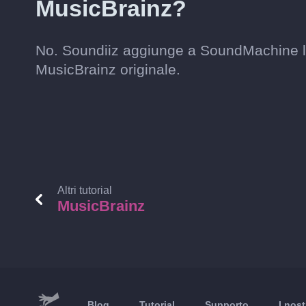
MusicBrainz?
No. Soundiiz aggiunge a SoundMachine la 
MusicBrainz originale.
Altri tutorial
MusicBrainz
Blog
Tutorial
Supporto
I nost