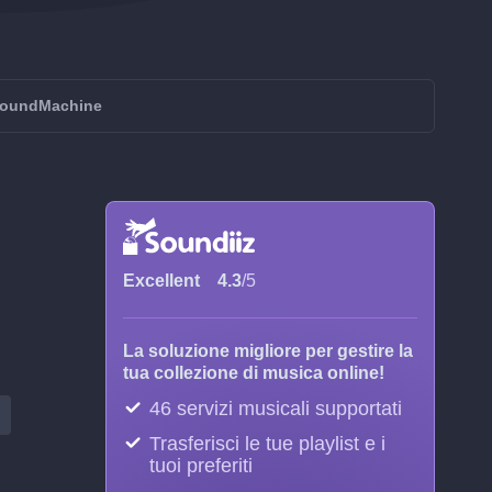
 SoundMachine
Excellent
4.3
/5
La soluzione migliore per gestire la
tua collezione di musica online!
46 servizi musicali supportati
Trasferisci le tue playlist e i
tuoi preferiti