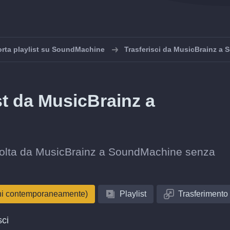
rta playlist su SoundMachine
Trasferisci da MusicBrainz a
ist da MusicBrainz a
raccolta da MusicBrainz a SoundMachine senza
oni contemporaneamente)
Playlist
Trasferimento
sci