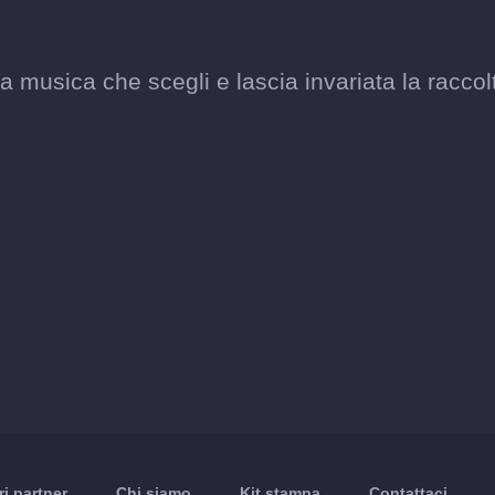
musica che scegli e lascia invariata la raccol
ri partner
Chi siamo
Kit stampa
Contattaci