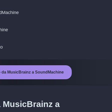
ndMachine
chine
to
nto da MusicBrainz a SoundMachine
a MusicBrainz a