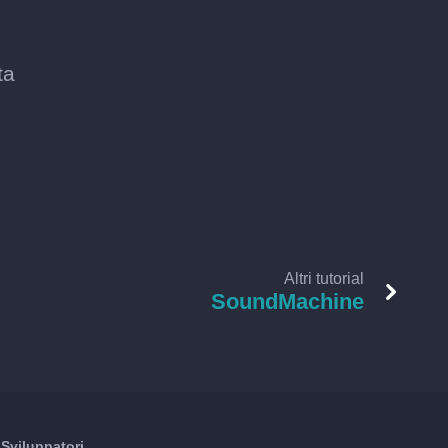
ta
Altri tutorial
SoundMachine
Sviluppatori