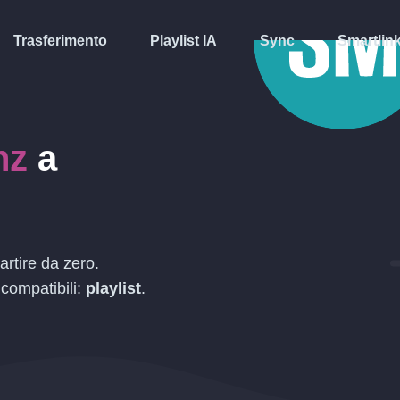
Trasferimento
Playlist IA
Sync
Smartlin
nz
a
artire da zero.
 compatibili:
playlist
.