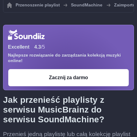
Przenoszenie playlist
SoundMachine
Zaimportuj
Excellent
4.3
/5
Najlepsze rozwiązanie do zarządzania kolekcją muzyki
online!
Zacznij za darmo
Jak przenieść playlisty z
serwisu MusicBrainz do
serwisu SoundMachine?
Przenieś jedną playlistę lub całą kolekcję playlist