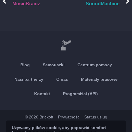
MusicBrainz
SoundMachine
Blog
Samouczki
Centrum pomocy
Nasi partnerzy
O nas
Materiały prasowe
Kontakt
Programiści (API)
© 2026 Brickoft
Prywatność
Status usług
Używamy plików cookie, aby poprawić komfort
App Store
Google Play