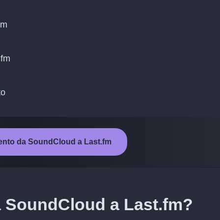
fm
.fm
to
imento da SoundCloud a Last.fm
a SoundCloud a Last.fm?