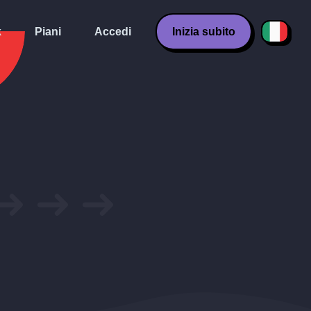
k
Piani
Accedi
Inizia subito