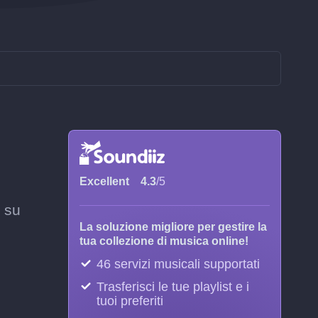
Excellent
4.3
/5
o su
La soluzione migliore per gestire la
tua collezione di musica online!
46 servizi musicali supportati
Trasferisci le tue playlist e i
tuoi preferiti