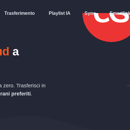
Trasferimento
Playlist IA
Sync
Smartlin
ud
a
 zero. Trasferisci in
rani preferiti
.