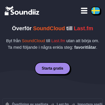
Överför
SoundCloud
till
Last.fm
Byt från
SoundCloud
till
Last.fm
utan att börja om.
Ta med följande i några enkla steg:
favoritlåtar
.
Starta gratis
Överföring av spellista
Last.fm
Importera spellist