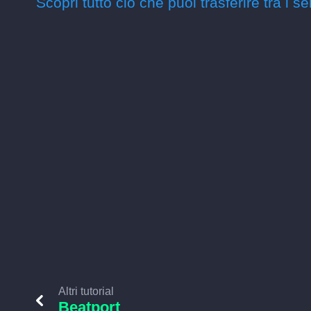
Scopri tutto ciò che puoi trasferire tra i se
Altri tutorial
Beatport