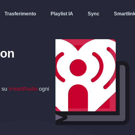
Trasferimento
Playlist IA
Sync
Smartlin
on
t su
iHeartRadio
ogni