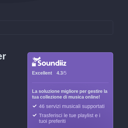
er
Excellent
4.3
/5
La soluzione migliore per gestire la
tua collezione di musica online!
46 servizi musicali supportati
Trasferisci le tue playlist e i
tuoi preferiti