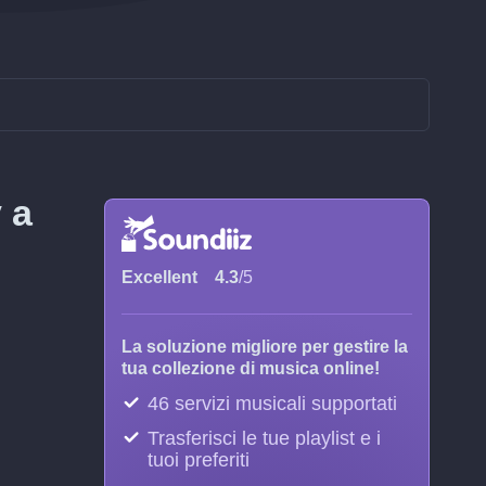
 a
Excellent
4.3
/5
La soluzione migliore per gestire la
tua collezione di musica online!
46 servizi musicali supportati
Trasferisci le tue playlist e i
tuoi preferiti