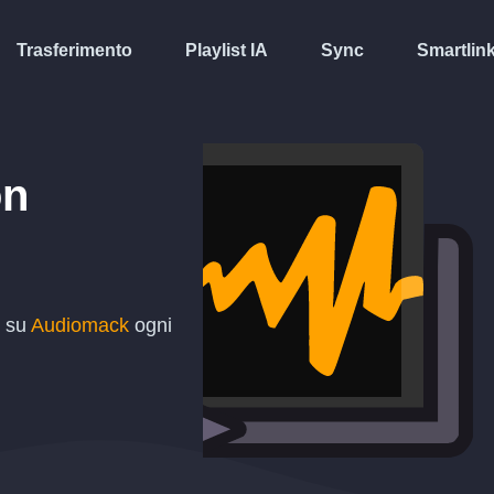
Trasferimento
Playlist IA
Sync
Smartlin
n
t su
Audiomack
ogni