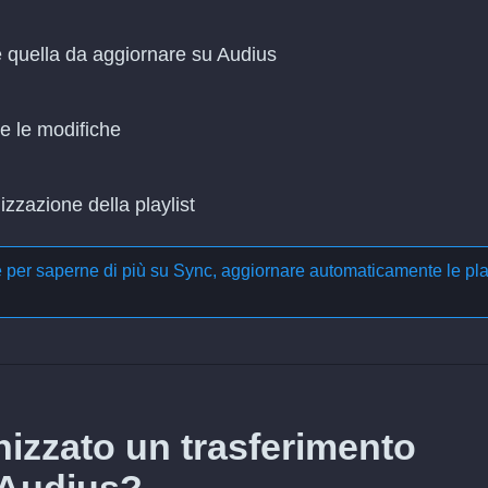
 e quella da aggiornare su Audius
re le modifiche
zzazione della playlist
e per saperne di più su
Sync, aggiornare automaticamente le pla
izzato un trasferimento