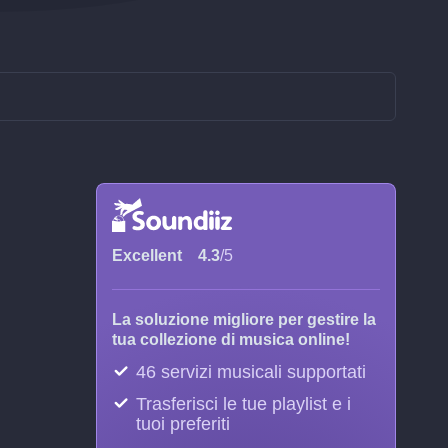
Excellent
4.3
/5
La soluzione migliore per gestire la
tua collezione di musica online!
46 servizi musicali supportati
Trasferisci le tue playlist e i
tuoi preferiti