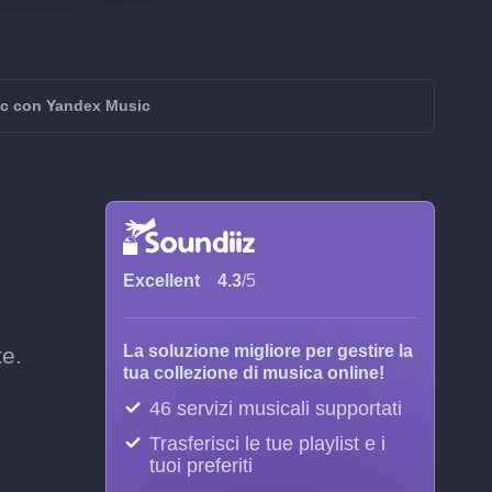
ic con Yandex Music
Excellent
4.3
/5
La soluzione migliore per gestire la
te.
tua collezione di musica online!
46 servizi musicali supportati
Trasferisci le tue playlist e i
tuoi preferiti