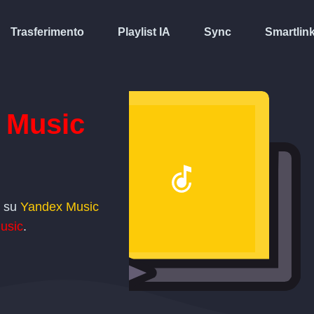
Trasferimento
Playlist IA
Sync
Smartlin
 Music
t su
Yandex Music
usic
.