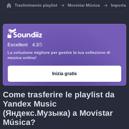
Trasferimento playlist
Movistar Música
Importa p
Excellent
4.3
/5
La soluzione migliore per gestire la tua collezione di
musica online!
Inizia gratis
Come trasferire le playlist da
Yandex Music
(Яндекс.Музыка) a Movistar
Música?