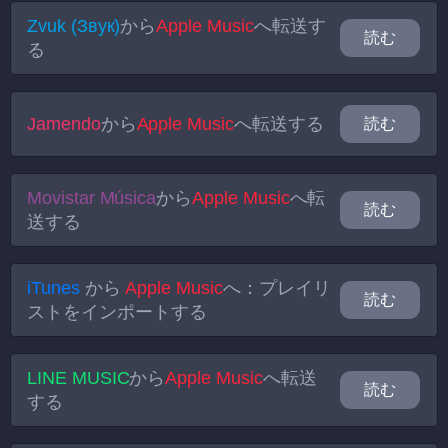
Zvuk (Звук)
から
Apple Music
へ転送す
読む
る
Jamendo
から
Apple Music
へ転送する
読む
Movistar Música
から
Apple Music
へ転
読む
送する
iTunes
から
Apple Music
へ：プレイリ
読む
ストをインポートする
LINE MUSIC
から
Apple Music
へ転送
読む
する