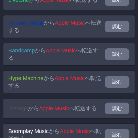
LiveOne
から
Apple Music
へ転送する
Telmore Musik
から
Apple Music
へ転送
読む
する
Bandcamp
から
Apple Music
へ転送す
読む
る
Hype Machine
から
Apple Music
へ転送
読む
する
Discogs
から
Apple Music
へ転送する
読む
Boomplay Music
から
Apple Music
へ転
読む