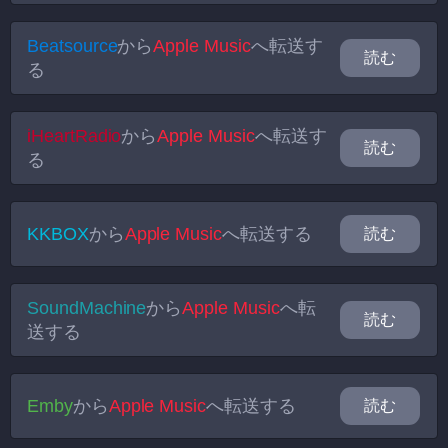
Beatsource
から
Apple Music
へ転送す
読む
る
iHeartRadio
から
Apple Music
へ転送す
読む
る
KKBOX
から
Apple Music
へ転送する
読む
SoundMachine
から
Apple Music
へ転
読む
送する
Emby
から
Apple Music
へ転送する
読む