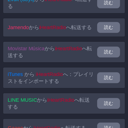
読む
る
Jamendo
から
iHeartRadio
へ転送する
読む
Movistar Música
から
iHeartRadio
へ転
読む
送する
iTunes
から
iHeartRadio
へ：プレイリ
読む
ストをインポートする
LINE MUSIC
から
iHeartRadio
へ転送
読む
する
読む