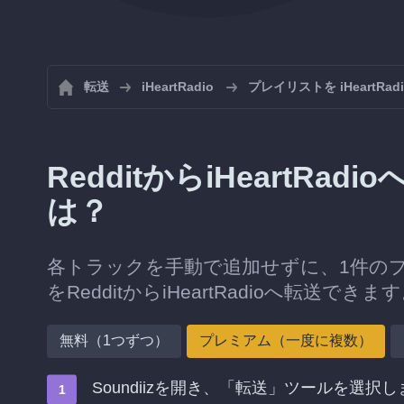
転送
iHeartRadio
プレイリストを iHeartR
RedditからiHeartR
は？
各トラックを手動で追加せずに、1件の
をRedditからiHeartRadioへ転送できま
無料（1つずつ）
プレミアム（一度に複数）
Soundiizを開き、「転送」ツールを選択し