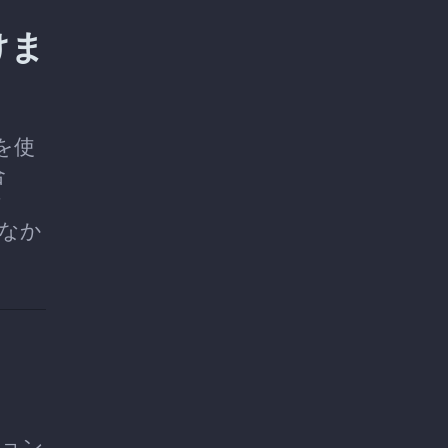
けま
を使
合
ク
なか
ション