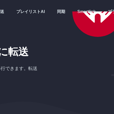
送
プレイリストAI
同期
Smartlink
プ
に転送
移行できます。転送