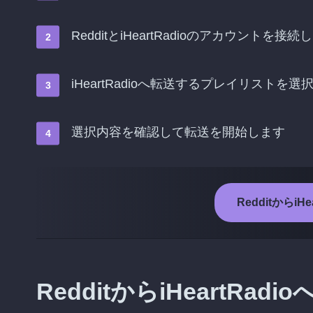
RedditとiHeartRadioのアカウントを接続
iHeartRadioへ転送するプレイリストを選
選択内容を確認して転送を開始します
Redditからi
RedditからiHeartR