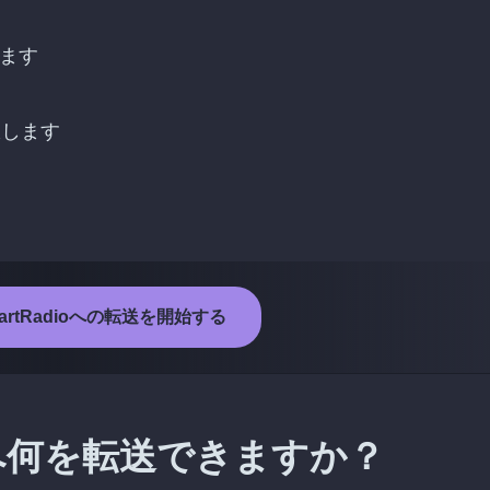
します
択します
HeartRadioへの転送を開始する
adioへ何を転送できますか？