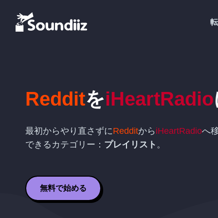
転
Reddit
を
iHeartRadio
最初からやり直さずに
Reddit
から
iHeartRadio
へ
できるカテゴリー：
プレイリスト
。
無料で始める