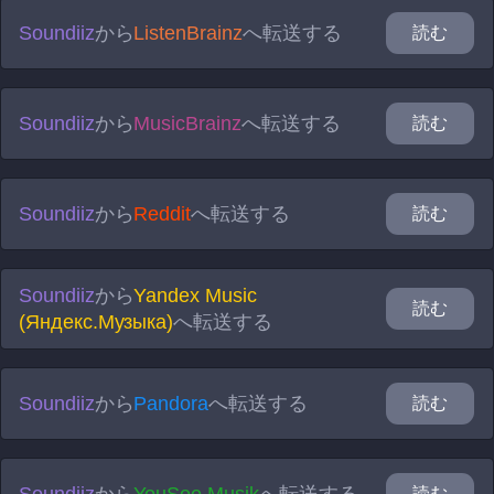
Soundiiz
から
ListenBrainz
へ転送する
読む
Soundiiz
から
MusicBrainz
へ転送する
読む
Soundiiz
から
Reddit
へ転送する
読む
Soundiiz
から
Yandex Music
読む
(Яндекс.Музыка)
へ転送する
Soundiiz
から
Pandora
へ転送する
読む
読む