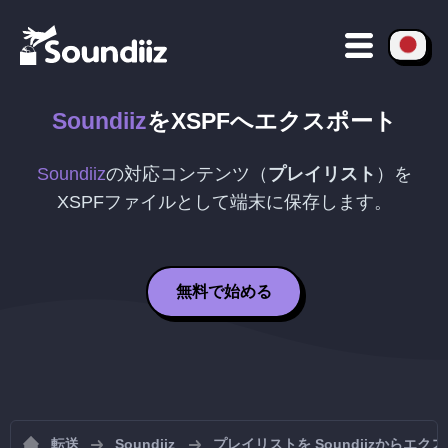
Soundiiz
を
XSPF
へエクスポート
Soundiiz
の対応コンテンツ（
プレイリスト
）を
XSPF
ファイルとして端末に保存します。
無料で始める
転送
Soundiiz
プレイリストを Soundiizからエク