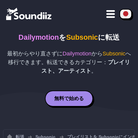
Dailymotion
を
Subsonic
に転送
最初からやり直さずに
Dailymotion
から
Subsonic
へ
移行できます。転送できるカテゴリー：
プレイリ
スト、アーティスト
。
無料で始める
転送
Subsonic
プレイリストを Subsonicにイン