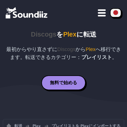
Discogs
を
Plex
に転送
最初からやり直さずに
Discogs
から
Plex
へ移行でき
ます。転送できるカテゴリー：
プレイリスト
。
無料で始める
転送
Plex
プレイリストを Plexにインポートする