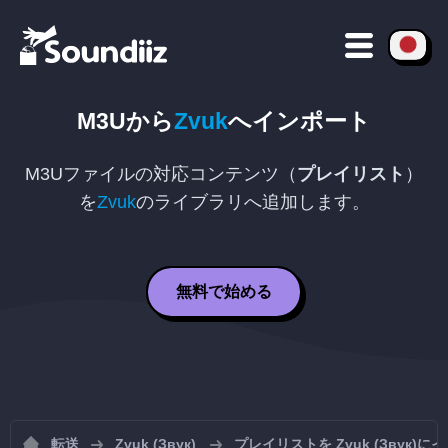
M3U
から
Zvuk
へインポート
M3U
ファイルの対応コンテンツ（
プレイリスト
）
を
Zvuk
のライブラリへ追加します。
無料で始める
転送
Zvuk (Звук)
プレイリストを Zvuk (Звук)