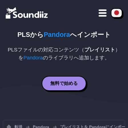
PLS
から
Pandora
へインポート
PLS
ファイルの対応コンテンツ（
プレイリスト
）
を
Pandora
のライブラリへ追加します。
無料で始める
転送
Pandora
プレイリストを Pandoraにインポー