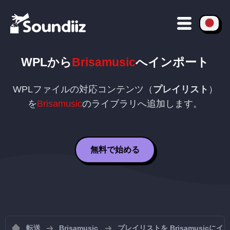
WPL
から
Brisamusic
へインポート
WPL
ファイルの対応コンテンツ（
プレイリスト
）
を
Brisamusic
のライブラリへ追加します。
無料で始める
転送
Brisamusic
プレイリストを Brisamusicに