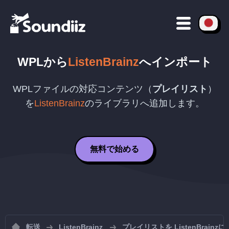
WPL
から
ListenBrainz
へインポート
WPL
ファイルの対応コンテンツ（
プレイリスト
）
を
ListenBrainz
のライブラリへ追加します。
無料で始める
転送
ListenBrainz
プレイリストを ListenBrain