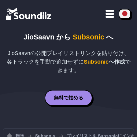
JioSaavn
から
Subsonic
へ
JioSaavn
の公開プレイリストリンクを貼り付け、
各トラックを手動で追加せずに
Subsonic
へ作成
で
きます。
無料で始める
転送
Subsonic
プレイリストを Subsonicにイン